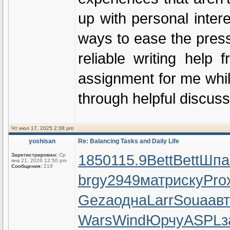
up with personal inter
ways to ease the press
reliable writing help
assignment for me while
through helpful discus
Чт июл 17, 2025 2:38 pm
yoshisan
Re: Balancing Tasks and Daily Life
1850
115.9
Bett
Bett
Шпа
Зарегистрирован:
Ср
янв 21, 2026 12:50 pm
Сообщения:
219
brgy
2949
матр
иску
Pro
Geza
одна
Larr
Soua
ав
Wars
Wind
Юрчу
ASPL
з