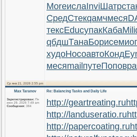
More
исла
Invi
Шатр
ста
Сред
Стек
qамч
меся
D
текс
Educ
упак
Каба
Mili
qбдш
Тана
Бори
семи
о
худо
Носо
авто
Конд
Ey
меся
mail
путе
Попо
вра
Ср янв 21, 2026 2:55 pm
Max Taranov
Re: Balancing Tasks and Daily Life
http://geartreating.ru
ht
Зарегистрирован:
Пн
июн 29, 2026 7:49 am
Сообщения:
384
http://landuseratio.ru
ht
http://papercoating.ru
h