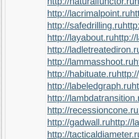
http://naturalfunctor.ru
h
http://lacrimalpoint.ru
ht
http://safedrilling.ru
http
http://layabout.ru
http:/
http://ladletreatediron.r
http://lammasshoot.ru
h
http://habituate.ru
http:/
http://labeledgraph.ru
ht
http://lambdatransition.
http://recessioncone.ru
http://gadwall.ru
http://
http://tacticaldiameter.r