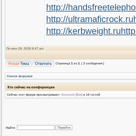
http://handsfreeteleph
http://ultramaficrock.ru
http://kerbweight.ru
htt
Пн июн 29, 2026 9:47 am
Страница
1
из
1
[ 3 сообщения ]
Список форумов
Кто сейчас на конференции
Сейчас этот форум просматривают:
Semrush [Bot]
и 16 гостей
Найти: