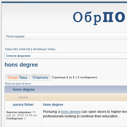
Регистрация
Темы без ответов
|
Активные темы
Список форумов
hons degree
Страница
1
из
1
[ 2 сообщения ]
Версия для печати
hons degree
Автор
aurora fisher
hons degree
Pursuing a
hons degree
can open doors to higher-leve
Зарегистрирован:
Пт
апр 24, 2026 12:09 pm
professionals looking to continue their education.
Сообщения:
1