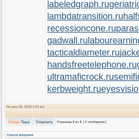
labeledgraph.ru
geriatr
lambdatransition.ru
half
recessioncone.ru
paras
gadwall.ru
labourearnin
tacticaldiameter.ru
jack
handsfreetelephone.ru
ultramaficrock.ru
semifi
kerbweight.ru
eyesvisi
Пн июн 29, 2026 2:52 pm
Страница
1
из
1
[ 2 сообщения ]
Список форумов