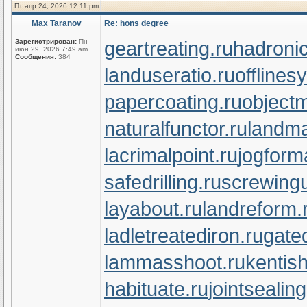
Пт апр 24, 2026 12:11 pm
Max Taranov
Re: hons degree
geartreating.ru
hadronic
Зарегистрирован:
Пн
июн 29, 2026 7:49 am
Сообщения:
384
landuseratio.ru
offlines
papercoating.ru
object
naturalfunctor.ru
landma
lacrimalpoint.ru
jogform
safedrilling.ru
screwingu
layabout.ru
landreform.
ladletreatediron.ru
gate
lammasshoot.ru
kentish
habituate.ru
jointsealin