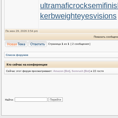
ultramaficrock
semifini
kerbweight
eyesvisions
Пн июн 29, 2026 3:54 pm
Показать сообщени
Страница
1
из
1
[ 2 сообщения ]
Список форумов
Кто сейчас на конференции
Сейчас этот форум просматривают:
Amazon [Bot]
,
Semrush [Bot]
и 22 гостя
Найти: