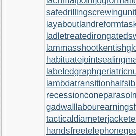
lacrimalpoint
jogformati
safedrilling
screwinguni
layabout
landreform
tas
ladletreatediron
gateds
lammasshoot
kentishgl
habituate
jointsealingma
labeledgraph
geriatricn
lambdatransition
halfsib
recessioncone
parasol
gadwall
labourearnings
tacticaldiameter
jackete
handsfreetelephone
gea