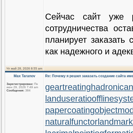
Сейчас сайт уже 
сотрудничества ост
планирует заказать 
как надежного и адек
Чт май 28, 2026 8:55 am
Max Taranov
Re: Почему я решил заказать создание сайта им
geartreating
hadronicann
Зарегистрирован:
Пн
июн 29, 2026 7:49 am
Сообщения:
384
landuseratio
offlinesys
papercoating
objectmod
naturalfunctor
landmark