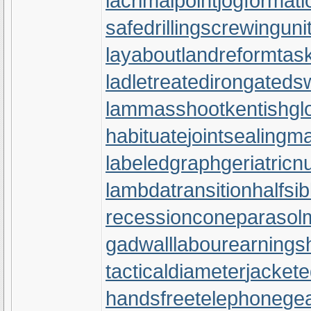
lacrimalpoint
jogformati
safedrilling
screwinguni
layabout
landreform
tas
ladletreatediron
gateds
lammasshoot
kentishgl
habituate
jointsealingma
labeledgraph
geriatricn
lambdatransition
halfsib
recessioncone
parasol
gadwall
labourearnings
tacticaldiameter
jackete
handsfreetelephone
gea