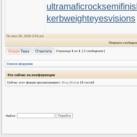
ultramaficrock
semifini
kerbweight
eyesvisions
Пн июн 29, 2026 3:54 pm
Показать сообщени
Страница
1
из
1
[ 2 сообщения ]
Список форумов
Кто сейчас на конференции
Сейчас этот форум просматривают:
Bing [Bot]
и 19 гостей
Найти: