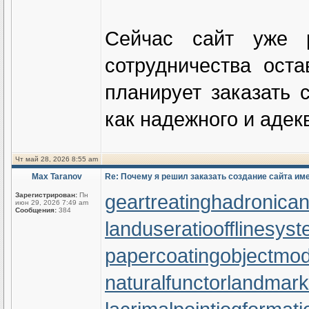
Сейчас сайт уже 
сотрудничества ост
планирует заказать 
как надежного и адек
Чт май 28, 2026 8:55 am
Max Taranov
Re: Почему я решил заказать создание сайта им
geartreating
hadronicann
Зарегистрирован:
Пн
июн 29, 2026 7:49 am
Сообщения:
384
landuseratio
offlinesys
papercoating
objectmod
naturalfunctor
landmark