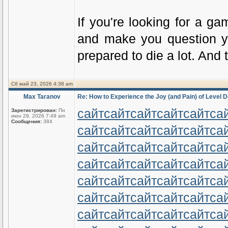
If you're looking for a ga
and make you question you
prepared to die a lot. And t
Сб май 23, 2026 4:38 am
Max Taranov
Re: How to Experience the Joy (and Pain) of Level D
сайт
сайт
сайт
сайт
сайт
са
Зарегистрирован:
Пн
июн 29, 2026 7:49 am
Сообщения:
384
сайт
сайт
сайт
сайт
сайт
са
сайт
сайт
сайт
сайт
сайт
са
сайт
сайт
сайт
сайт
сайт
са
сайт
сайт
сайт
сайт
сайт
са
сайт
сайт
сайт
сайт
сайт
са
сайт
сайт
сайт
сайт
сайт
са