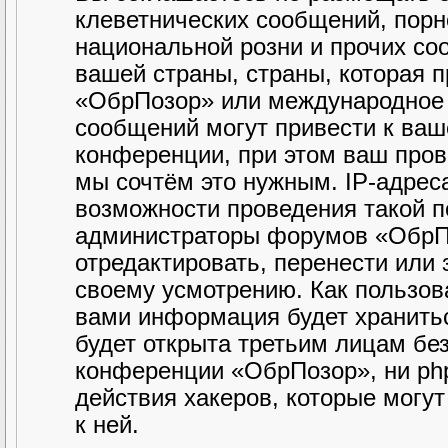
клеветнических сообщений, порн
национальной розни и прочих со
вашей страны, страны, которая 
«ОбрПозор» или международное 
сообщений могут привести к ва
конференции, при этом ваш прова
мы сочтём это нужным. IP-адрес
возможности проведения такой по
администраторы форумов «ОбрПо
отредактировать, перенести или
своему усмотрению. Как пользова
вами информация будет хранитьс
будет открыта третьим лицам бе
конференции «ОбрПозор», ни php
действия хакеров, которые могу
к ней.