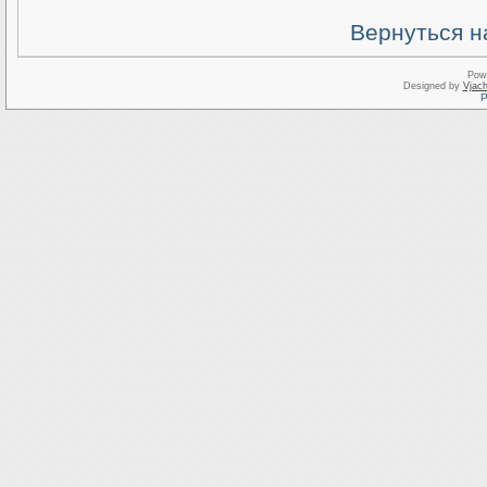
Вернуться н
Pow
Designed by
Vjach
Р