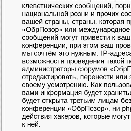
клеветнических сообщений, порн
национальной розни и прочих со
вашей страны, страны, которая 
«ОбрПозор» или международное 
сообщений могут привести к ва
конференции, при этом ваш прова
мы сочтём это нужным. IP-адрес
возможности проведения такой по
администраторы форумов «ОбрПо
отредактировать, перенести или
своему усмотрению. Как пользова
вами информация будет хранитьс
будет открыта третьим лицам бе
конференции «ОбрПозор», ни php
действия хакеров, которые могу
к ней.