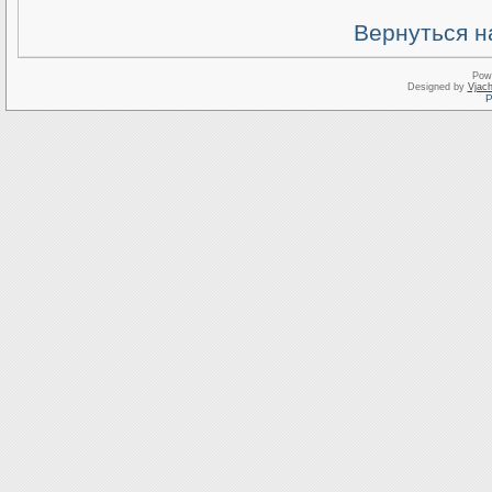
Вернуться н
Pow
Designed by
Vjach
Р