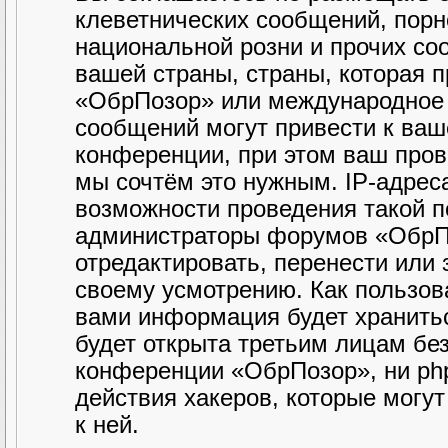
клеветнических сообщений, порн
национальной розни и прочих со
вашей страны, страны, которая 
«ОбрПозор» или международное 
сообщений могут привести к ва
конференции, при этом ваш прова
мы сочтём это нужным. IP-адрес
возможности проведения такой по
администраторы форумов «ОбрПо
отредактировать, перенести или
своему усмотрению. Как пользова
вами информация будет хранитьс
будет открыта третьим лицам бе
конференции «ОбрПозор», ни php
действия хакеров, которые могу
к ней.