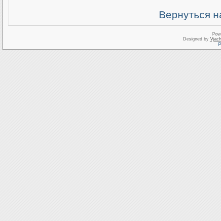
Вернуться н
Pow
Designed by
Vjach
Р