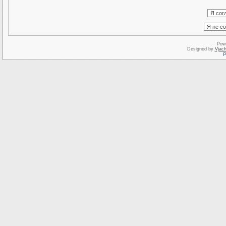
Pow
Designed by
Vjach
Р