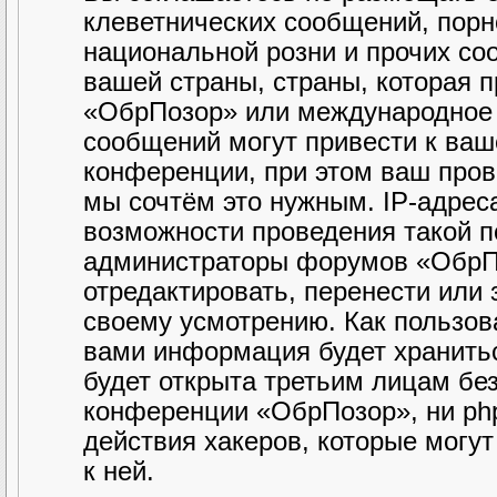
клеветнических сообщений, порн
национальной розни и прочих со
вашей страны, страны, которая 
«ОбрПозор» или международное 
сообщений могут привести к ва
конференции, при этом ваш прова
мы сочтём это нужным. IP-адрес
возможности проведения такой по
администраторы форумов «ОбрПо
отредактировать, перенести или
своему усмотрению. Как пользова
вами информация будет хранитьс
будет открыта третьим лицам бе
конференции «ОбрПозор», ни php
действия хакеров, которые могу
к ней.