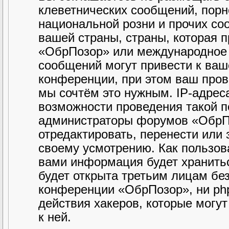
клеветнических сообщений, порн
национальной розни и прочих со
вашей страны, страны, которая 
«ОбрПозор» или международное 
сообщений могут привести к ва
конференции, при этом ваш прова
мы сочтём это нужным. IP-адрес
возможности проведения такой по
администраторы форумов «ОбрПо
отредактировать, перенести или
своему усмотрению. Как пользова
вами информация будет хранитьс
будет открыта третьим лицам бе
конференции «ОбрПозор», ни php
действия хакеров, которые могу
к ней.