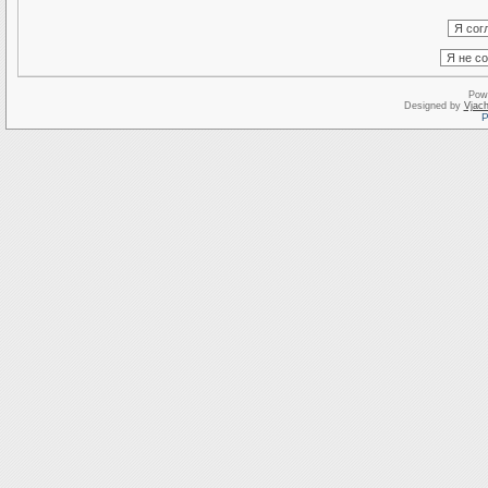
Pow
Designed by
Vjach
Р