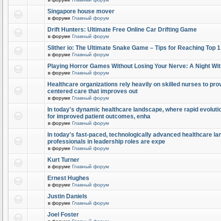
Singapore house mover
в форуме
Главный форум
Drift Hunters: Ultimate Free Online Car Drifting Game
в форуме
Главный форум
Slither io: The Ultimate Snake Game – Tips for Reaching Top 
в форуме
Главный форум
Playing Horror Games Without Losing Your Nerve: A Night Wi
в форуме
Главный форум
Healthcare organizations rely heavily on skilled nurses to provi
centered care that improves out
в форуме
Главный форум
In today's dynamic healthcare landscape, where rapid evolutio
for improved patient outcomes, enha
в форуме
Главный форум
In today's fast-paced, technologically advanced healthcare l
professionals in leadership roles are expe
в форуме
Главный форум
Kurt Turner
в форуме
Главный форум
Ernest Hughes
в форуме
Главный форум
Justin Daniels
в форуме
Главный форум
Joel Foster