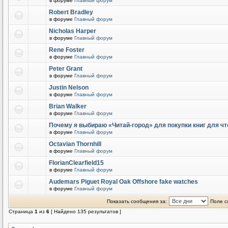
в форуме
Главный форум
Robert Bradley
в форуме
Главный форум
Nicholas Harper
в форуме
Главный форум
Rene Foster
в форуме
Главный форум
Peter Grant
в форуме
Главный форум
Justin Nelson
в форуме
Главный форум
Brian Walker
в форуме
Главный форум
Почему я выбираю «Читай-город» для покупки книг для чт
в форуме
Главный форум
Octavian Thornhill
в форуме
Главный форум
FlorianClearfield15
в форуме
Главный форум
Audemars Piguet Royal Oak Offshore fake watches
в форуме
Главный форум
Показать сообщения за:
Поле с
Страница
1
из
6
[ Найдено 135 результатов ]