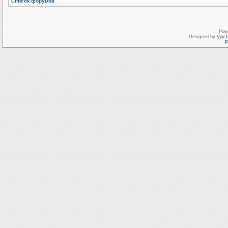
Список форумов
Pow
Designed by
Vjach
Р