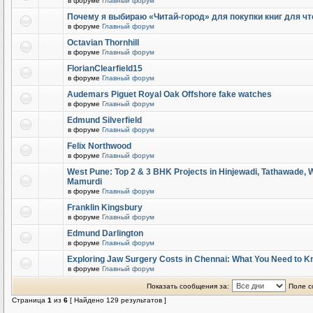
в форуме
Главный форум
Почему я выбираю «Читай-город» для покупки книг для чт
в форуме
Главный форум
Octavian Thornhill
в форуме
Главный форум
FlorianClearfield15
в форуме
Главный форум
Audemars Piguet Royal Oak Offshore fake watches
в форуме
Главный форум
Edmund Silverfield
в форуме
Главный форум
Felix Northwood
в форуме
Главный форум
West Pune: Top 2 & 3 BHK Projects in Hinjewadi, Tathawade,
Mamurdi
в форуме
Главный форум
Franklin Kingsbury
в форуме
Главный форум
Edmund Darlington
в форуме
Главный форум
Exploring Jaw Surgery Costs in Chennai: What You Need to 
в форуме
Главный форум
Показать сообщения за:
Поле с
Страница
1
из
6
[ Найдено 129 результатов ]