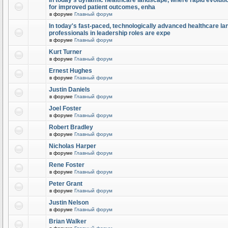
In today's dynamic healthcare landscape, where rapid evolutio
for improved patient outcomes, enha
в форуме
Главный форум
In today's fast-paced, technologically advanced healthcare l
professionals in leadership roles are expe
в форуме
Главный форум
Kurt Turner
в форуме
Главный форум
Ernest Hughes
в форуме
Главный форум
Justin Daniels
в форуме
Главный форум
Joel Foster
в форуме
Главный форум
Robert Bradley
в форуме
Главный форум
Nicholas Harper
в форуме
Главный форум
Rene Foster
в форуме
Главный форум
Peter Grant
в форуме
Главный форум
Justin Nelson
в форуме
Главный форум
Brian Walker