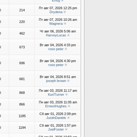
lchsg
Пт авг 07, 2026 12:25 pm
0
214
Drydena
Пт авг 07, 2026 10:26 am
0
220
Wagnera
Чт авг 06, 2026 5:06 am
0
462
HarveyLucas
Вт авг 04, 2026 4:33 pm
0
673
rose peter
Вт авг 04, 2026 4:30 pm
0
696
rose peter
Вт авг 04, 2026 8:51 am
0
681
joseph brown
Пн авг 03, 2026 11:17 am
0
868
KurtTurner
Пн авг 03, 2026 11:05 am
0
866
ErnestHughes
Сб авг 01, 2026 2:09 pm
0
1185
JustinDaniels
Сб авг 01, 2026 1:57 pm
0
1194
JoelFoster