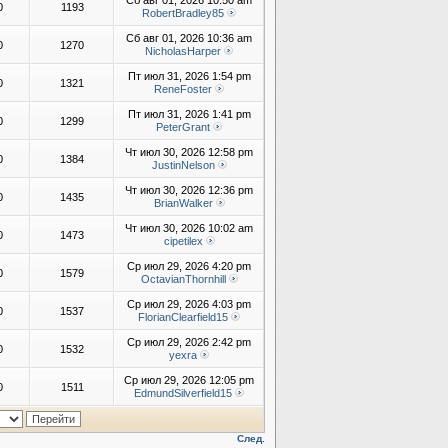
Сб авг 01, 2026 10:50 am
0
1193
RobertBradley85
Сб авг 01, 2026 10:36 am
0
1270
NicholasHarper
Пт июл 31, 2026 1:54 pm
0
1321
ReneFoster
Пт июл 31, 2026 1:41 pm
0
1299
PeterGrant
Чт июл 30, 2026 12:58 pm
0
1384
JustinNelson
Чт июл 30, 2026 12:36 pm
0
1435
BrianWalker
Чт июл 30, 2026 10:02 am
0
1473
cipetilex
Ср июл 29, 2026 4:20 pm
0
1579
OctavianThornhill
Ср июл 29, 2026 4:03 pm
0
1537
FlorianClearfield15
Ср июл 29, 2026 2:42 pm
0
1532
yexra
Ср июл 29, 2026 12:05 pm
0
1511
EdmundSilverfield15
След.