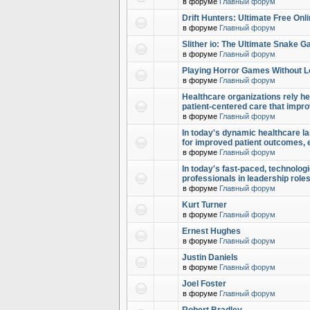
в форуме
Главный форум
Drift Hunters: Ultimate Free Onl
в форуме
Главный форум
Slither io: The Ultimate Snake 
в форуме
Главный форум
Playing Horror Games Without L
в форуме
Главный форум
Healthcare organizations rely hea
patient-centered care that impr
в форуме
Главный форум
In today's dynamic healthcare la
for improved patient outcomes,
в форуме
Главный форум
In today's fast-paced, technolog
professionals in leadership role
в форуме
Главный форум
Kurt Turner
в форуме
Главный форум
Ernest Hughes
в форуме
Главный форум
Justin Daniels
в форуме
Главный форум
Joel Foster
в форуме
Главный форум