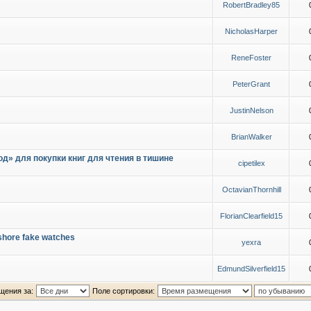
RobertBradley85
NicholasHarper
ReneFoster
PeterGrant
JustinNelson
BrianWalker
д» для покупки книг для чтения в тишине
cipetilex
OctavianThornhill
FlorianClearfield15
shore fake watches
yexra
EdmundSilverfield15
щения за:
Поле сортировки: