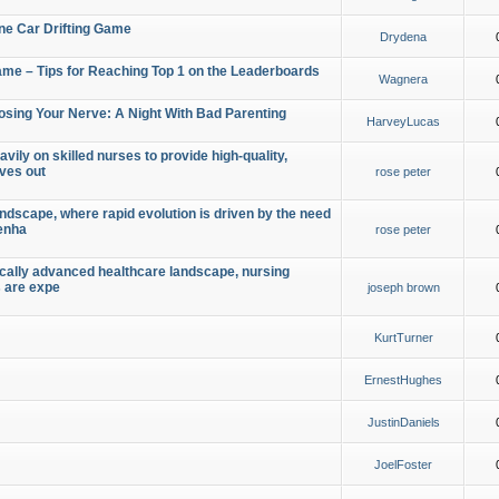
ine Car Drifting Game
Drydena
Game – Tips for Reaching Top 1 on the Leaderboards
Wagnera
osing Your Nerve: A Night With Bad Parenting
HarveyLucas
vily on skilled nurses to provide high-quality,
oves out
rose peter
ndscape, where rapid evolution is driven by the need
 enha
rose peter
ically advanced healthcare landscape, nursing
s are expe
joseph brown
KurtTurner
ErnestHughes
JustinDaniels
JoelFoster