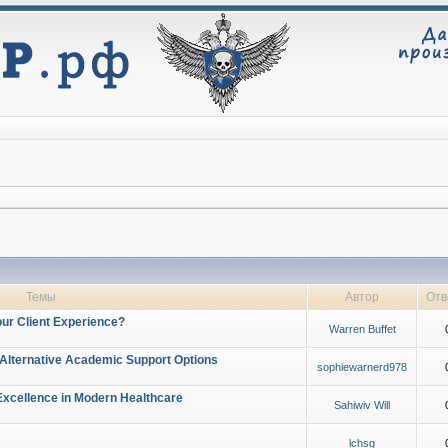
Темы
Автор
Отв
ur Client Experience?
Warren Buffet
 Alternative Academic Support Options
sophiewarnerd978
Excellence in Modern Healthcare
Sahiwiv Will
lchsg