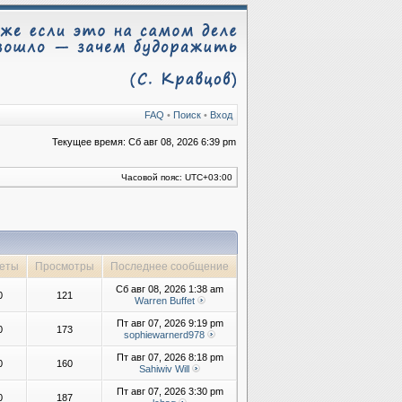
FAQ
•
Поиск
•
Вход
Текущее время: Сб авг 08, 2026 6:39 pm
Часовой пояс:
UTC+03:00
еты
Просмотры
Последнее сообщение
Сб авг 08, 2026 1:38 am
0
121
Warren Buffet
Пт авг 07, 2026 9:19 pm
0
173
sophiewarnerd978
Пт авг 07, 2026 8:18 pm
0
160
Sahiwiv Will
Пт авг 07, 2026 3:30 pm
0
187