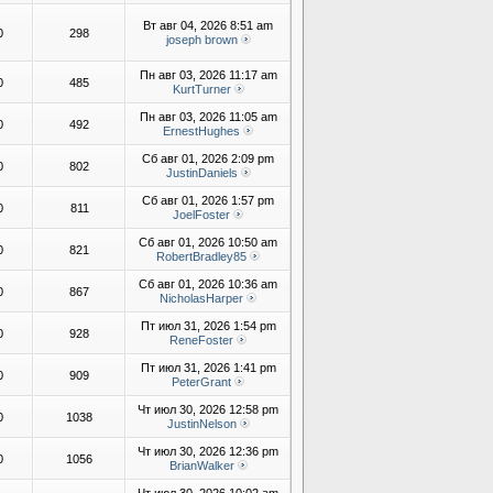
Вт авг 04, 2026 8:51 am
0
298
joseph brown
Пн авг 03, 2026 11:17 am
0
485
KurtTurner
Пн авг 03, 2026 11:05 am
0
492
ErnestHughes
Сб авг 01, 2026 2:09 pm
0
802
JustinDaniels
Сб авг 01, 2026 1:57 pm
0
811
JoelFoster
Сб авг 01, 2026 10:50 am
0
821
RobertBradley85
Сб авг 01, 2026 10:36 am
0
867
NicholasHarper
Пт июл 31, 2026 1:54 pm
0
928
ReneFoster
Пт июл 31, 2026 1:41 pm
0
909
PeterGrant
Чт июл 30, 2026 12:58 pm
0
1038
JustinNelson
Чт июл 30, 2026 12:36 pm
0
1056
BrianWalker