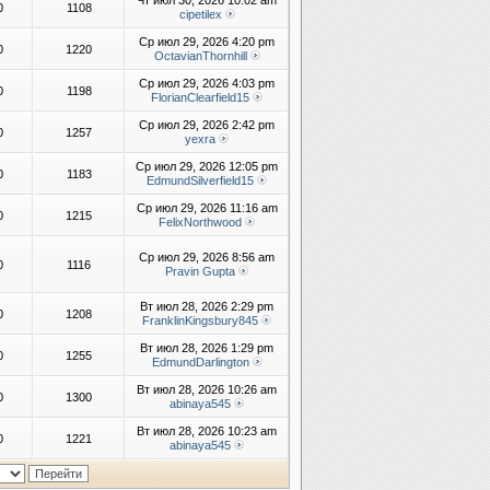
Чт июл 30, 2026 10:02 am
0
1108
cipetilex
Ср июл 29, 2026 4:20 pm
0
1220
OctavianThornhill
Ср июл 29, 2026 4:03 pm
0
1198
FlorianClearfield15
Ср июл 29, 2026 2:42 pm
0
1257
yexra
Ср июл 29, 2026 12:05 pm
0
1183
EdmundSilverfield15
Ср июл 29, 2026 11:16 am
0
1215
FelixNorthwood
Ср июл 29, 2026 8:56 am
0
1116
Pravin Gupta
Вт июл 28, 2026 2:29 pm
0
1208
FranklinKingsbury845
Вт июл 28, 2026 1:29 pm
0
1255
EdmundDarlington
Вт июл 28, 2026 10:26 am
0
1300
abinaya545
Вт июл 28, 2026 10:23 am
0
1221
abinaya545