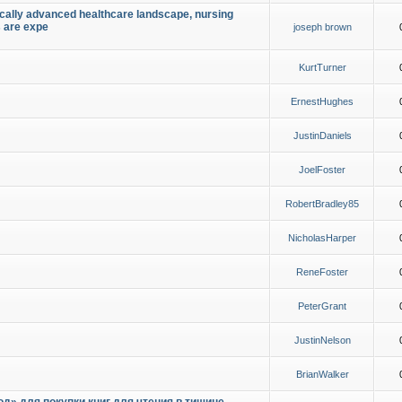
ically advanced healthcare landscape, nursing
s are expe
joseph brown
KurtTurner
ErnestHughes
JustinDaniels
JoelFoster
RobertBradley85
NicholasHarper
ReneFoster
PeterGrant
JustinNelson
BrianWalker