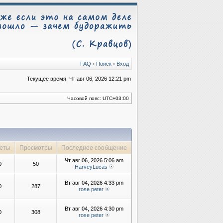
FAQ
•
Поиск
•
Вход
Текущее время: Чт авг 06, 2026 12:21 pm
Часовой пояс:
UTC+03:00
еты
Просмотры
Последнее сообщение
Чт авг 06, 2026 5:06 am
0
50
HarveyLucas
Вт авг 04, 2026 4:33 pm
0
287
rose peter
Вт авг 04, 2026 4:30 pm
0
308
rose peter