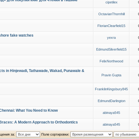
д» для покупки книг для чтения в тишине
cipetilex
OctavianThornhill
FlorianClearfield15
shore fake watches
yexra
EdmundSilverfield15
FelixNorthwood
cts in Hinjewadi, Tathawade, Wakad, Punawale &
Pravin Gupta
FranklinKingsbury845
EdmundDarlington
 Chennai: What You Need to Know
abinaya545
e Braces: A Modern Approach to Orthodontics
abinaya545
щения за:
Поле сортировки: