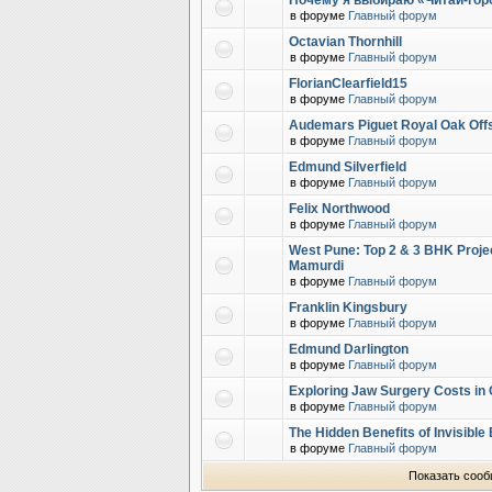
Почему я выбираю «Читай-горо
в форуме
Главный форум
Octavian Thornhill
в форуме
Главный форум
FlorianClearfield15
в форуме
Главный форум
Audemars Piguet Royal Oak Off
в форуме
Главный форум
Edmund Silverfield
в форуме
Главный форум
Felix Northwood
в форуме
Главный форум
West Pune: Top 2 & 3 BHK Proje
Mamurdi
в форуме
Главный форум
Franklin Kingsbury
в форуме
Главный форум
Edmund Darlington
в форуме
Главный форум
Exploring Jaw Surgery Costs in
в форуме
Главный форум
The Hidden Benefits of Invisibl
в форуме
Главный форум
Показать сооб