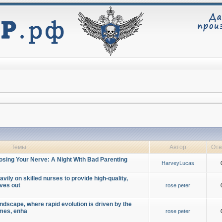
Темы
Автор
Отв
osing Your Nerve: A Night With Bad Parenting
HarveyLucas
vily on skilled nurses to provide high-quality,
oves out
rose peter
ndscape, where rapid evolution is driven by the
omes, enha
rose peter