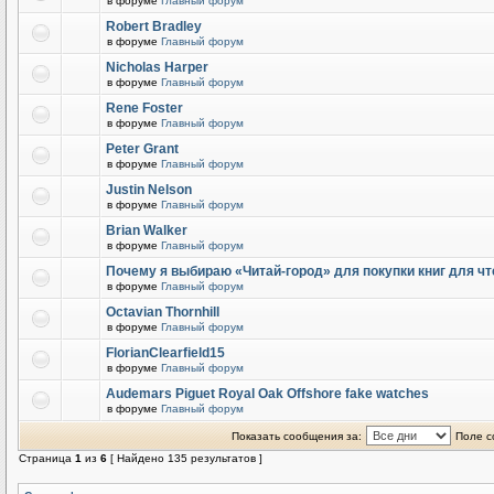
в форуме
Главный форум
Robert Bradley
в форуме
Главный форум
Nicholas Harper
в форуме
Главный форум
Rene Foster
в форуме
Главный форум
Peter Grant
в форуме
Главный форум
Justin Nelson
в форуме
Главный форум
Brian Walker
в форуме
Главный форум
Почему я выбираю «Читай-город» для покупки книг для чт
в форуме
Главный форум
Octavian Thornhill
в форуме
Главный форум
FlorianClearfield15
в форуме
Главный форум
Audemars Piguet Royal Oak Offshore fake watches
в форуме
Главный форум
Показать сообщения за:
Поле с
Страница
1
из
6
[ Найдено 135 результатов ]