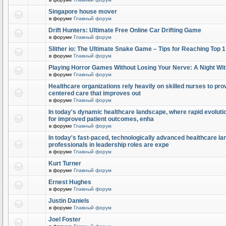
Singapore house mover
в форуме
Главный форум
Drift Hunters: Ultimate Free Online Car Drifting Game
в форуме
Главный форум
Slither io: The Ultimate Snake Game – Tips for Reaching Top 
в форуме
Главный форум
Playing Horror Games Without Losing Your Nerve: A Night Wi
в форуме
Главный форум
Healthcare organizations rely heavily on skilled nurses to provi
centered care that improves out
в форуме
Главный форум
In today's dynamic healthcare landscape, where rapid evolutio
for improved patient outcomes, enha
в форуме
Главный форум
In today's fast-paced, technologically advanced healthcare l
professionals in leadership roles are expe
в форуме
Главный форум
Kurt Turner
в форуме
Главный форум
Ernest Hughes
в форуме
Главный форум
Justin Daniels
в форуме
Главный форум
Joel Foster