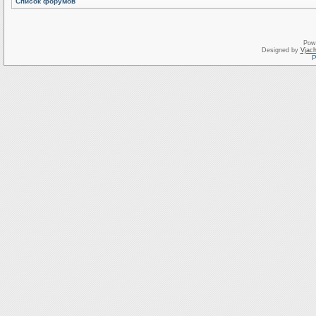
Список форумов
Pow
Designed by
Vjach
Р