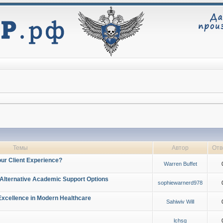
Темы
Автор
Отв
ur Client Experience?
Warren Buffet
 Alternative Academic Support Options
sophiewarnerd978
Excellence in Modern Healthcare
Sahiwiv Will
lchsg