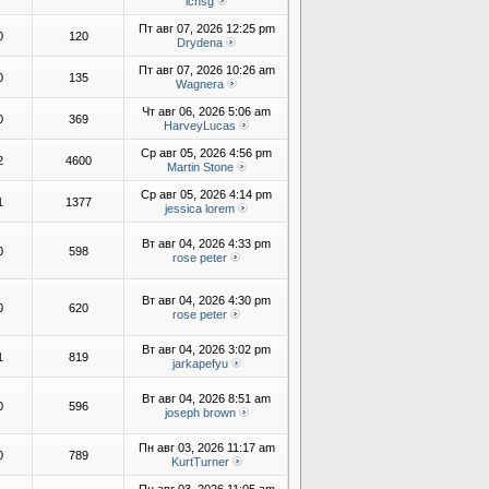
lchsg
Пт авг 07, 2026 12:25 pm
0
120
Drydena
Пт авг 07, 2026 10:26 am
0
135
Wagnera
Чт авг 06, 2026 5:06 am
0
369
HarveyLucas
Ср авг 05, 2026 4:56 pm
2
4600
Martin Stone
Ср авг 05, 2026 4:14 pm
1
1377
jessica lorem
Вт авг 04, 2026 4:33 pm
0
598
rose peter
Вт авг 04, 2026 4:30 pm
0
620
rose peter
Вт авг 04, 2026 3:02 pm
1
819
jarkapefyu
Вт авг 04, 2026 8:51 am
0
596
joseph brown
Пн авг 03, 2026 11:17 am
0
789
KurtTurner