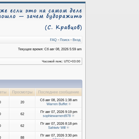
FAQ
•
Поиск
•
Вход
Текущее время: Сб авг 08, 2026 5:59 am
Часовой пояс:
UTC+03:00
еты
Просмотры
Последнее сообщение
Сб авг 08, 2026 1:38 am
0
20
Warren Buffet
Пт авг 07, 2026 9:19 pm
0
62
sophiewarnerd978
Пт авг 07, 2026 8:18 pm
0
62
Sahiwiv Will
Пт авг 07, 2026 3:30 pm
0
88