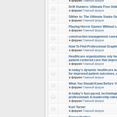
в форуме
Главный форум
Drift Hunters: Ultimate Free Onl
в форуме
Главный форум
Slither io: The Ultimate Snake 
в форуме
Главный форум
Playing Horror Games Without L
в форуме
Главный форум
construction management cour
в форуме
Главный форум
How To Find Professional Graphi
в форуме
Главный форум
Healthcare organizations rely hea
patient-centered care that impr
в форуме
Главный форум
In today's dynamic healthcare la
for improved patient outcomes,
в форуме
Главный форум
What You Should Know Before Y
в форуме
Главный форум
In today's fast-paced, technolog
professionals in leadership role
в форуме
Главный форум
Kurt Turner
в форуме
Главный форум