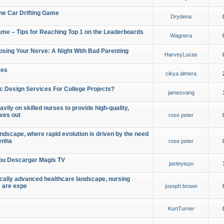
ine Car Drifting Game
Drydena
Game – Tips for Reaching Top 1 on the Leaderboards
Wagnera
osing Your Nerve: A Night With Bad Parenting
HarveyLucas
ses
cikya almera
c Design Services For College Projects?
jamesvang
vily on skilled nurses to provide high-quality,
oves out
rose peter
ndscape, where rapid evolution is driven by the need
 enha
rose peter
ou Descargar Magis TV
jasteyispu
ically advanced healthcare landscape, nursing
s are expe
joseph brown
KurtTurner