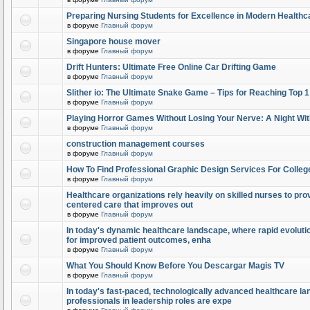
Preparing Nursing Students for Excellence in Modern Healthc
в форуме
Главный форум
Singapore house mover
в форуме
Главный форум
Drift Hunters: Ultimate Free Online Car Drifting Game
в форуме
Главный форум
Slither io: The Ultimate Snake Game – Tips for Reaching Top 
в форуме
Главный форум
Playing Horror Games Without Losing Your Nerve: A Night Wi
в форуме
Главный форум
construction management courses
в форуме
Главный форум
How To Find Professional Graphic Design Services For Colleg
в форуме
Главный форум
Healthcare organizations rely heavily on skilled nurses to provi
centered care that improves out
в форуме
Главный форум
In today's dynamic healthcare landscape, where rapid evolutio
for improved patient outcomes, enha
в форуме
Главный форум
What You Should Know Before You Descargar Magis TV
в форуме
Главный форум
In today's fast-paced, technologically advanced healthcare l
professionals in leadership roles are expe