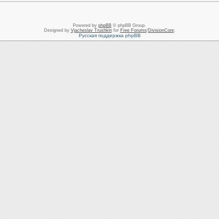
Powered by
phpBB
© phpBB Group.
Designed by
Vjacheslav Trushkin
for
Free Forums
/
DivisionCore
.
Русская поддержка phpBB