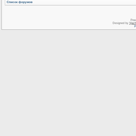
Список форумов
Pow
Designed by
Vjach
Р