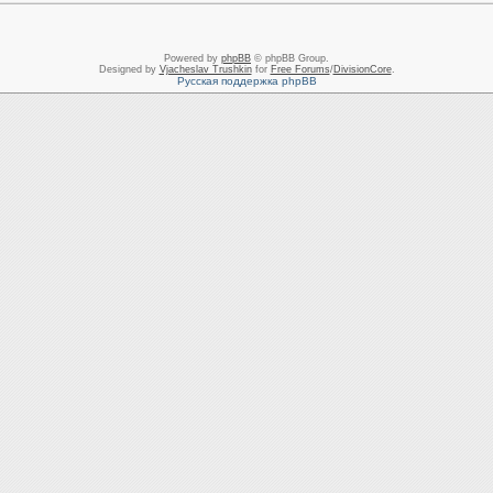
Powered by
phpBB
© phpBB Group.
Designed by
Vjacheslav Trushkin
for
Free Forums
/
DivisionCore
.
Русская поддержка phpBB