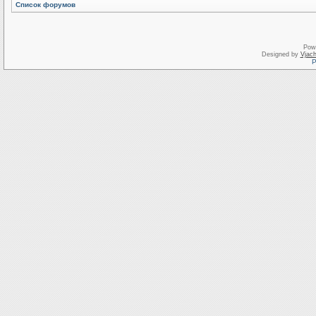
Список форумов
Pow
Designed by
Vjach
Р