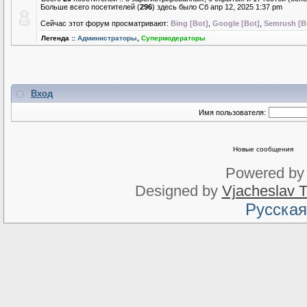
Больше всего посетителей (
296
) здесь было Сб апр 12, 2025 1:37 pm
Сейчас этот форум просматривают:
Bing [Bot]
,
Google [Bot]
,
Semrush [B
Легенда ::
Администраторы
,
Супермодераторы
Вход
Имя пользователя:
Новые сообщения
Powered b
Designed by
Vjacheslav T
Русская