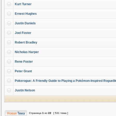
Kurt Turner
Ernest Hughes
Justin Daniels
Joel Foster
Robert Bradley
Nicholas Harper
Rene Foster
Peter Grant
Pokerogue: A Friendly Guide to Playing a Pokémon-Inspired Rogueli
Justin Nelson
Страница
1
из
22
[ 531 тема ]