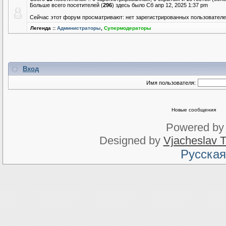
Больше всего посетителей (
296
) здесь было Сб апр 12, 2025 1:37 pm
Сейчас этот форум просматривают: нет зарегистрированных пользователей
Легенда ::
Администраторы
,
Супермодераторы
Вход
Имя пользователя:
Новые сообщения
Powered b
Designed by
Vjacheslav T
Русская