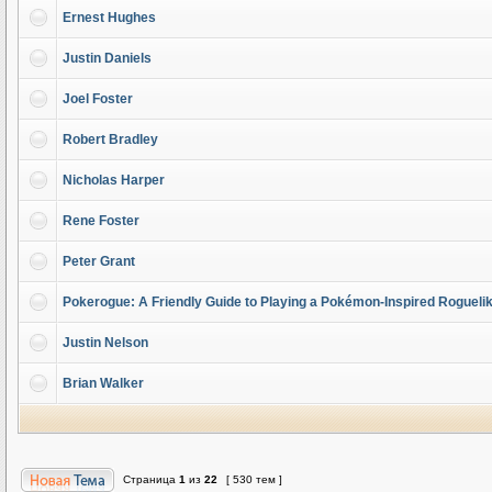
Ernest Hughes
Justin Daniels
Joel Foster
Robert Bradley
Nicholas Harper
Rene Foster
Peter Grant
Pokerogue: A Friendly Guide to Playing a Pokémon-Inspired Rogueli
Justin Nelson
Brian Walker
Страница
1
из
22
[ 530 тем ]