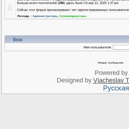
Больше всего посетителей (
296
) здесь было Сб апр 12, 2025 1:37 pm
Сейчас этот форум просматривают: нет зарегистрированных пользователей
Легенда ::
Администраторы
,
Супермодераторы
Вход
Имя пользователя:
Новые сообщения
Powered b
Designed by
Vjacheslav T
Русская