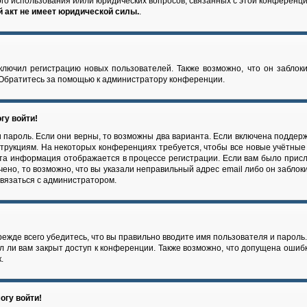
ого использования и/или юридических вопросов, связанных с этой конференц
 акт не имеет юридической силы.
.
лючил регистрацию новых пользователей. Также возможно, что он заблоки
 Обратитесь за помощью к администратору конференции.
гу войти!
 пароль. Если они верны, то возможны два варианта. Если включена поддерж
струкциям. На некоторых конференциях требуется, чтобы все новые учётны
Эта информация отображается в процессе регистрации. Если вам было прис
чено, то возможно, что вы указали неправильный адрес email либо он заблок
связаться с администратором.
ежде всего убедитесь, что вы правильно вводите имя пользователя и пароль
л ли вам закрыт доступ к конференции. Также возможно, что допущена ошиб
.
огу войти!