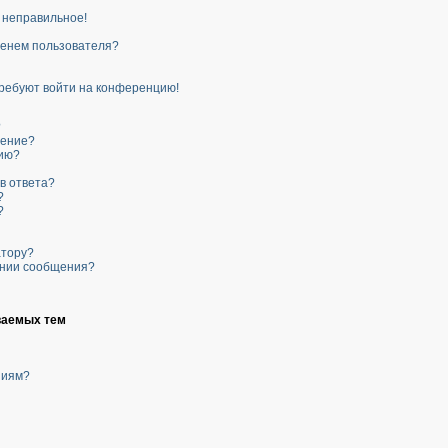
о неправильное!
менем пользователя?
 требуют войти на конференцию!
?
щение?
нию?
в ответа?
?
?
атору?
ании сообщения?
ваемых тем
ниям?