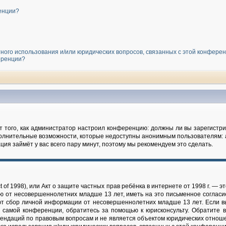
енции?
тного использования и/или юридических вопросов, связанных с этой конфере
еренции?
от того, как администратор настроил конференцию: должны ли вы зарегист
полнительные возможности, которые недоступны анонимным пользователям: 
рация займёт у вас всего пару минут, поэтому мы рекомендуем это сделать.
 Act of 1998), или Акт о защите частных прав ребёнка в интернете от 1998 г. 
ю от несовершеннолетних младше 13 лет, иметь на это письменное согласи
т сбор личной информации от несовершеннолетних младше 13 лет. Если вы 
 самой конференции, обратитесь за помощью к юрисконсульту. Обратите в
ендаций по правовым вопросам и не является объектом юридических отношен