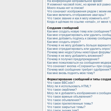
На конференции неправильное время!
Я изменил часовой пояс, но время всё равн
Моего языка нет в списке!
Что означают изображения рядом с моим и
Как мне включить отображение аватары?
Что такое звание и как я могу изменить его?
Когда я щёлкаю по ссылке «email», от меня
Создание сообщений
Как мне создать новую тему или сообщение
Как мне отредактировать или удалить сооб
Как мне добавить подпись к своему сообще
Как мне создать опрос?
Почему я не могу добавить больше варианто
Как мне отредактировать или удалить опрос
Почему мне недоступны некоторые форумы
Почему я не могу добавлять вложения?
Почему я получил предупреждение?
Как мне пожаловаться на сообщения модер
Что означает кнопка «Сохранить» при созд
Почему моё сообщение требует одобрения?
Как мне вновь поднять мою тему?
Форматирование сообщений и типы созда
Что такое BBCode?
Могу ли я использовать HTML?
Что такое смайлики?
Могу ли я добавлять изображения к сообще
Что такое важные объявления?
Что такое объявления?
Что такое прилепленные темы?
Что такое закрытые темы?
Что такое значки тем?