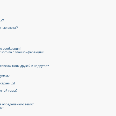
их?
зные цвета?
е сообщения!
 кого-то с этой конференции!
списках моих друзей и недругов?
румам?
 страницу!
 мной темы?
на определённую тему?
ум?