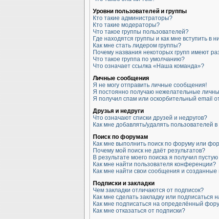
Уровни пользователей и группы
Кто такие администраторы?
Кто такие модераторы?
Что такое группы пользователей?
Где находятся группы и как мне вступить в н
Как мне стать лидером группы?
Почему названия некоторых групп имеют ра
Что такое группа по умолчанию?
Что означает ссылка «Наша команда»?
Личные сообщения
Я не могу отправить личные сообщения!
Я постоянно получаю нежелательные личны
Я получил спам или оскорбительный email от
Друзья и недруги
Что означают списки друзей и недругов?
Как мне добавлять/удалять пользователей в 
Поиск по форумам
Как мне выполнить поиск по форуму или фо
Почему мой поиск не даёт результатов?
В результате моего поиска я получил пустую
Как мне найти пользователя конференции?
Как мне найти свои сообщения и созданные
Подписки и закладки
Чем закладки отличаются от подписок?
Как мне сделать закладку или подписаться 
Как мне подписаться на определённый фор
Как мне отказаться от подписки?