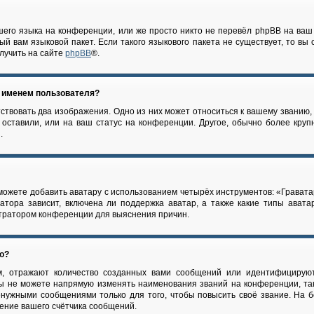
его языка на конференции, или же просто никто не перевёл phpBB на ваш
й вам языковой пакет. Если такого языкового пакета не существует, то вы
лучить на сайте
phpBB
®.
м именем пользователя?
ствовать два изображения. Одно из них может относиться к вашему званию, о
оставили, или на ваш статус на конференции. Другое, обычно более круп
.
можете добавить аватару с использованием четырёх инструментов: «Гравата
атора зависит, включена ли поддержка аватар, а также какие типы авата
стратором конференции для выяснения причин.
го?
, отражают количество созданных вами сообщений или идентифицируют
ы не можете напрямую изменять наименования званий на конференции, так
нужными сообщениями только для того, чтобы повысить своё звание. На 
ение вашего счётчика сообщений.