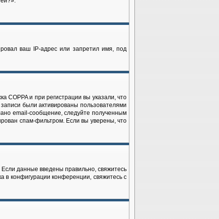
ией?».
ровал ваш IP-адрес или запретил имя, под
ка COPPA и при регистрации вы указали, что
е записи были активированы пользователями
лано email-сообщение, следуйте полученным
ирован спам-фильтром. Если вы уверены, что
. Если данные введены правильно, свяжитесь
ка в конфигурации конференции, свяжитесь с